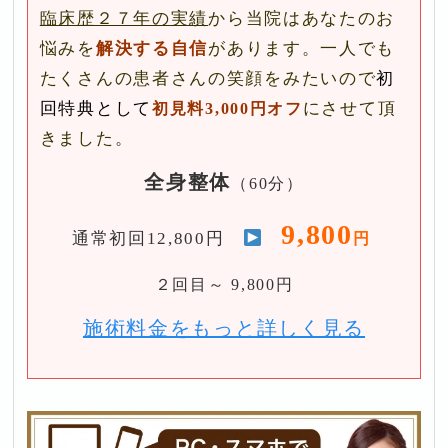
臨床歴２７年の実績
から当院はあなたのお
悩みを
解決する自信
があります。一人でも
たくさんの患者さんの笑顔をみたいので
初
回特典として
にさせて頂
初見料3,000円オフ
きました。
全身整体
（60分）
9,800
通常初回12,800円
円
２回目～ 9,800円
施術料金をもっと詳しく見る