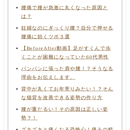
腰痛で腰が急激に丸くなった原因と
は？
妊婦なのにぎっくり腰？自分で押せる
腰痛に効くツボ３選
【BeforeAfter動画】足がすくんで歩
くことが困難になっていた60代男性
パンパンに張った肩や腰！？そうなる
理由をお伝えします。
背中が丸くてお年寄りみたい！？そん
な猫背を改善できる姿勢の作り方
腰が重だるい！その原因は正しい姿
勢？！
ズキズキと痛くなる恐怖心！痛みの精