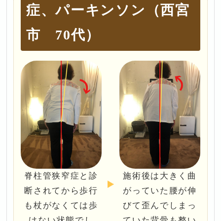
症、パーキンソン（西宮
市 70代）
脊柱管狭窄症と診
施術後は大きく曲
断されてから歩行
がっていた腰が伸
も杖がなくては歩
びて歪んでしまっ
けない状態でし
ていた背骨も整い