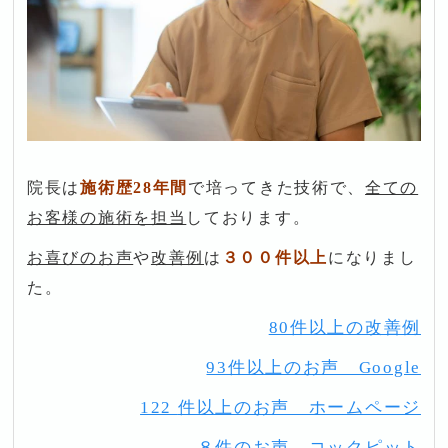
院長は
施術歴28年間
で培ってきた技術で、
全ての
お客様の施術を担当
しております。
お喜びのお声
や
改善例
は
３００件以上
になりまし
た。
80件以上の改善例
93件以上のお声 Google
122
件以上のお声 ホームページ
８件のお声 コックピット