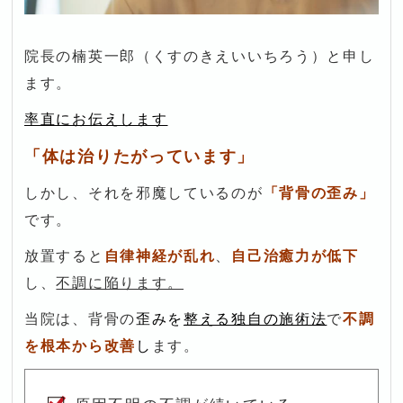
院長の楠英一郎（くすのきえいいちろう）と申し
ます。
率直にお伝えします
「
体は治りたがっています」
しかし、それを邪魔しているのが
「背骨の歪み」
です。
放置すると
自律神経が乱れ
、
自己
治癒力が低下
し、
不調に陥ります。
当院は、背骨の
歪みを
整える独自の施術法
で
不調
を根本から改善
し
ます。