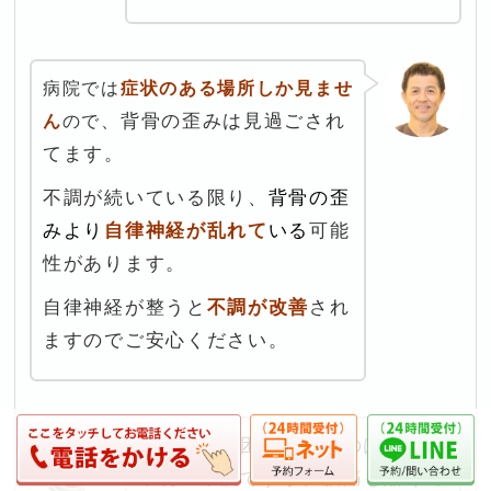
病院では
症状のある場所しか見ませ
背骨の歪みは見過ごされ
ん
ので、
てます。
不調が続いている限り、
背骨の歪
みより
自律神経が乱れて
いる
可能
性があります。
自律神経が整うと
不調が改善
され
ますのでご安心ください。
私がいつも困っているのは、
原因
不明の不調
ですが、腰痛も酷くて