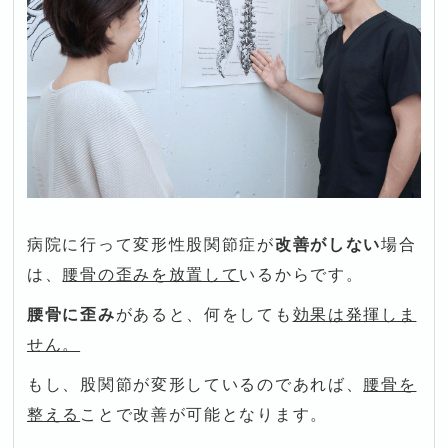
病院に行って変形性股関節症が
改善がしない
場合
は、
腰骨の歪み
を放置して
いるからです。
腰骨に歪み
があると、何をしても
効果は発揮しま
せん。
もし、股関節が変形しているのであれば、
腰骨を
整える
ことで改善が可能となります。