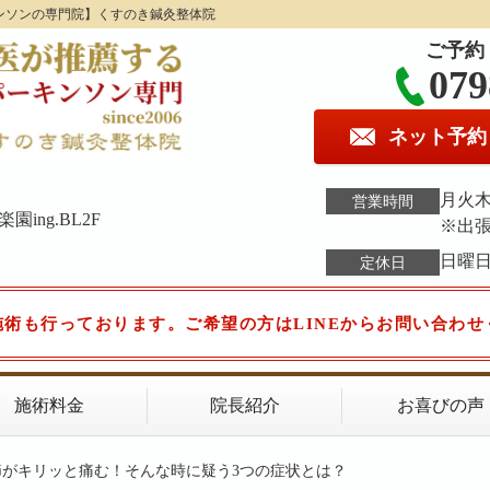
ンソンの専門院】くすのき鍼灸整体院
ご予約
079
ネット予約
月火木金
営業時間
ing.BL2F
※出
日曜
定休日
施術も行っております。ご希望の方はLINEからお問い合わせ
施術料金
院長紹介
お喜びの声
節がキリッと痛む！そんな時に疑う3つの症状とは？