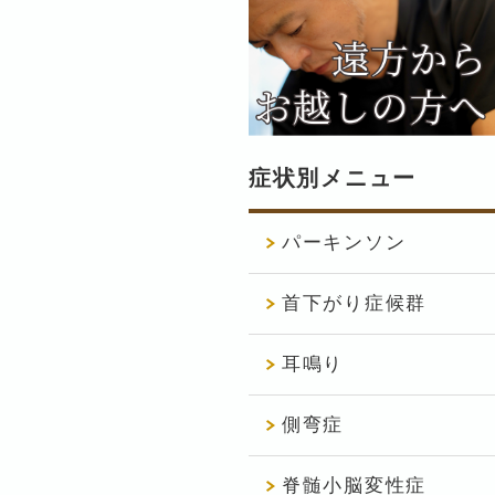
症状別メニュー
パーキンソン
首下がり症候群
耳鳴り
側弯症
脊髄小脳変性症