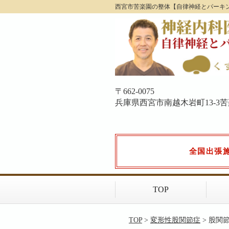
西宮市苦楽園の整体【自律神経とパーキ
〒662-0075
兵庫県西宮市南越木岩町13-3苦楽園
全国出張
TOP
TOP
>
変形性股関節症
> 股関