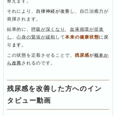
整えます。
それにより、
自律神経が改善
し、自己治癒力が
発揮されます。
結果的に、
呼吸が深くなり
、
血液循環が促進
し
、
心身の緊張が緩和
して
本来の健康状態
に戻
ります。
この状態を定着させることで、
残尿感
が
根本か
ら改善
されるのです。
残尿感を改善した方へのイン
タビュー動画