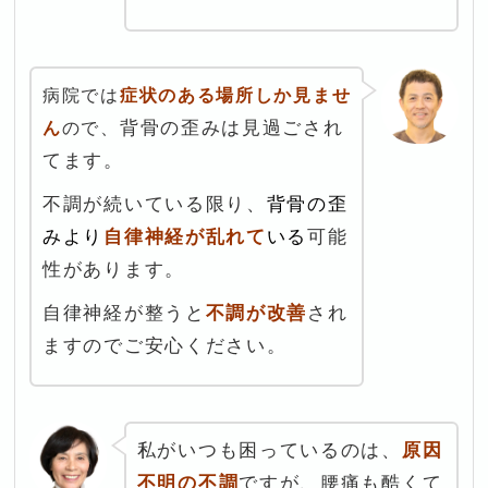
病院では
症状のある場所しか見ませ
背骨の歪みは見過ごされ
ん
ので、
てます。
不調が続いている限り、
背骨の歪
みより
自律神経が乱れて
いる
可能
性があります。
自律神経が整うと
不調が改善
され
ますのでご安心ください。
私がいつも困っているのは、
原因
不明の不調
ですが、腰痛も酷くて