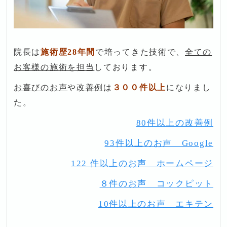
院長は
施術歴28年間
で培ってきた技術で、
全ての
お客様の施術を担当
しております。
お喜びのお声
や
改善例
は
３００件以上
になりまし
た。
80件以上の改善例
93件以上のお声 Google
122
件以上のお声 ホームページ
８件のお声 コックピット
10件以上のお声 エキテン