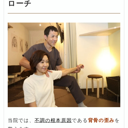
ローチ
当院では、
不調の根本原因
である
背骨の歪み
を