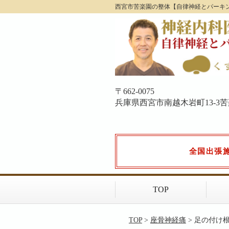
西宮市苦楽園の整体【自律神経とパーキ
〒662-0075
兵庫県西宮市南越木岩町13-3苦楽園
全国出張
TOP
TOP
>
座骨神経痛
> 足の付け