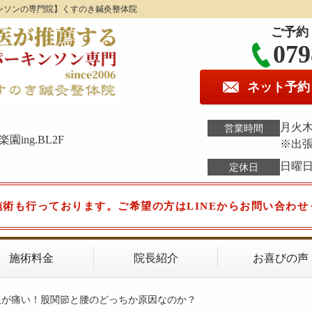
ンソンの専門院】くすのき鍼灸整体院
ご予約
079
ネット予約
月火木金
営業時間
ing.BL2F
※出
日曜
定休日
施術も行っております。ご希望の方はLINEからお問い合わせ
施術料金
院長紹介
お喜びの声
根が痛い！股関節と腰のどっちか原因なのか？