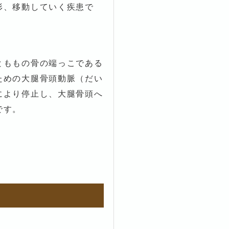
形、移動していく疾患で
とももの骨の端っこである
ための大腿骨頭動脈（だい
により停止し、大腿骨頭へ
です。