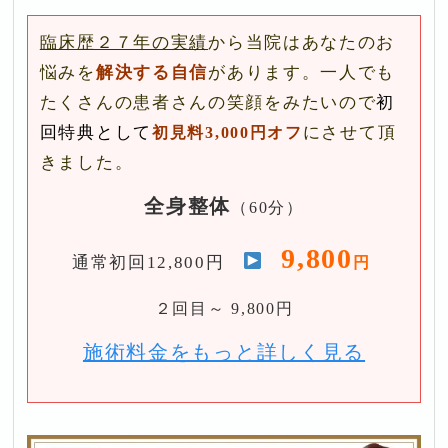
臨床歴２７年の実績
から当院はあなたのお
悩みを
解決する自信
があります。一人でも
たくさんの患者さんの笑顔をみたいので
初
回特典として
にさせて頂
初見料3,000円オフ
きました。
全身整体
（60分）
9,800
通常初回12,800円
円
２回目～ 9,800円
施術料金をもっと詳しく見る