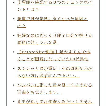
側弯症を確認する３つのチェックポイ
ントとは？
腰痛で腰が急激に丸くなった原因と
は？
妊婦なのにぎっくり腰？自分で押せる
腰痛に効くツボ３選
【BeforeAfter動画】足がすくんで歩
くことが困難になっていた60代男性
ズシンッと腰が重い！その原因がわか
らない方は必ず読んで下さい。
パンパンに張った肩や腰！？そうなる
理由をお伝えします。
背中が丸くてお年寄りみたい！？そん