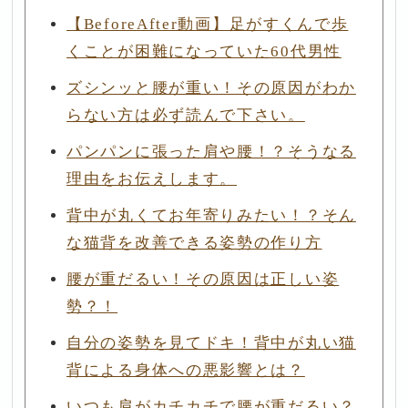
【BeforeAfter動画】足がすくんで歩
くことが困難になっていた60代男性
ズシンッと腰が重い！その原因がわか
らない方は必ず読んで下さい。
パンパンに張った肩や腰！？そうなる
理由をお伝えします。
背中が丸くてお年寄りみたい！？そん
な猫背を改善できる姿勢の作り方
腰が重だるい！その原因は正しい姿
勢？！
自分の姿勢を見てドキ！背中が丸い猫
背による身体への悪影響とは？
いつも肩がカチカチで腰が重だるい？