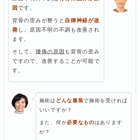
因
です。
背骨の歪みが整うと
自律神経が改
善
し、原因不明の不調も改善され
ます。
そして、
腰痛の原因
も背骨の歪み
ですので、改善することが可能で
す。
施術は
どんな服装
で施術を受ければ
いいですか？
また、何か
必要なもの
はあります
か？