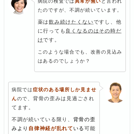
病院の検査では
異常が無い
と言われ
たのですが、不調が続いています。
薬は
飲み続けたくない
ですし、他
に行っても
良くなるのはその時だ
け
です。
このような場合でも、改善の見込み
はあるのでしょうか？
病院では
症状のある場所しか見ませ
背骨の歪みは見過ごされ
ん
ので、
てます。
不調が続いている限り、
背骨の歪
みより
自律神経が乱れて
いる
可能