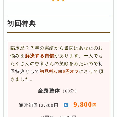
初回特典
臨床歴２７年の実績
から当院はあなたのお
悩みを
解決する自信
があります。一人でも
たくさんの患者さんの笑顔をみたいので
初
回特典として
にさせて頂
初見料3,000円オフ
きました。
全身整体
（60分）
9,800
通常初回12,800円
円