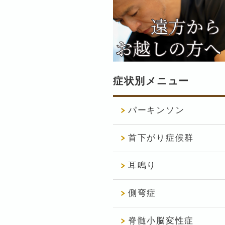
症状別メニュー
パーキンソン
首下がり症候群
耳鳴り
側弯症
脊髄小脳変性症