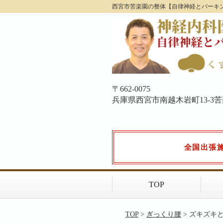
西宮市苦楽園の整体【自律神経とパーキ
〒662-0075
兵庫県西宮市南越木岩町13-3苦楽園
全国出張
TOP
TOP
>
ぎっくり腰
> ズキズキ