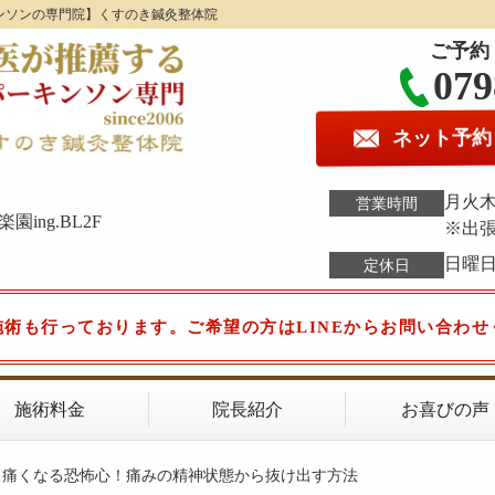
ンソンの専門院】くすのき鍼灸整体院
ご予約
079
ネット予約
月火木金
営業時間
ing.BL2F
※出
日曜
定休日
施術も行っております。ご希望の方はLINEからお問い合わせ
施術料金
院長紹介
お喜びの声
と痛くなる恐怖心！痛みの精神状態から抜け出す方法