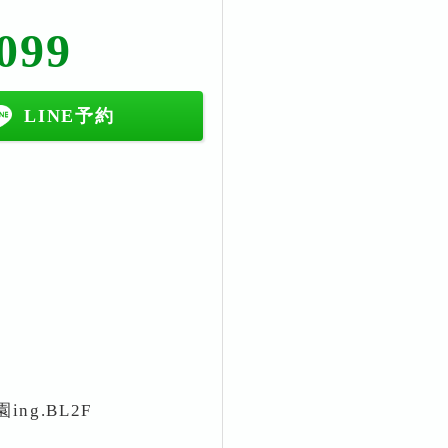
099
LINE予約
ng.BL2F