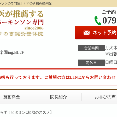
ンソンの専門院】くすのき鍼灸整体院
ご予約
079
ネット予約
月火木金
営業時間
ing.BL2F
※出
日曜
定休日
施術も行っております。ご希望の方はLINEからお問い合わせ
施術料金
院長紹介
お喜びの声
知らず！ビタミンC摂取のススメ】