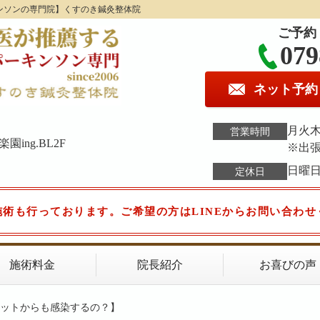
ンソンの専門院】くすのき鍼灸整体院
ご予約
079
ネット予約
月火木金
営業時間
ing.BL2F
※出
日曜
定休日
施術も行っております。ご希望の方はLINEからお問い合わせ
施術料金
院長紹介
お喜びの声
ペットからも感染するの？】