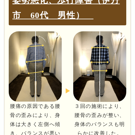
姿勢悪化、歩行障害（伊丹
市 60代 男性）
腰痛の原因である腰
３回の施術により、
骨の歪みにより、身
腰骨の歪みが整い、
体は大きく左側へ傾
身体のバランスも明
き、バランスが悪い
らかに改善した。