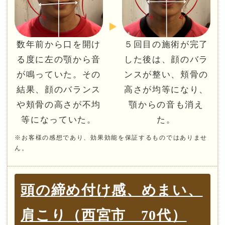
数年前から口を開け
５回目の施術が完了
る度に左の顎から音
した後は、顔のバラ
が鳴っていた。その
ンスが整い、頬骨の
結果、顔のバランス
高さが均等になり、
や頬骨の高さが不均
顎からの音も消え
等になっていた。
た。
※お客様の感想であり、効果効能を保証するものではありませ
ん。
頭の締め付け感、めまい、
肩こり（西宮市 70代）