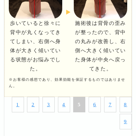
歩いていると徐々に
施術後は背骨の歪み
背中が丸くなってき
が整ったので、背中
てしまい、右側へ身
の丸みが改善し、右
体が大きく傾いてい
側へ大きく傾いてい
る状態がお悩みでし
た身体が中央へ戻っ
た。
てきた。
※お客様の感想であり、効果効能を保証するものではありませ
ん。
1
2
3
4
5
6
7
8
9