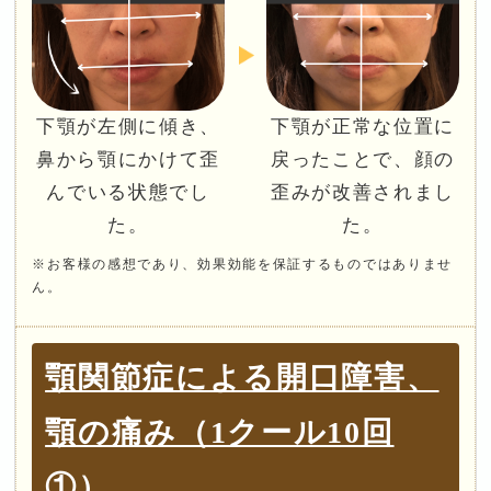
下顎が左側に傾き、
下顎が正常な位置に
鼻から顎にかけて歪
戻ったことで、顔の
んでいる状態でし
歪みが改善されまし
た。
た。
※お客様の感想であり、効果効能を保証するものではありませ
ん。
顎関節症による開口障害、
顎の痛み（1クール10回
①）