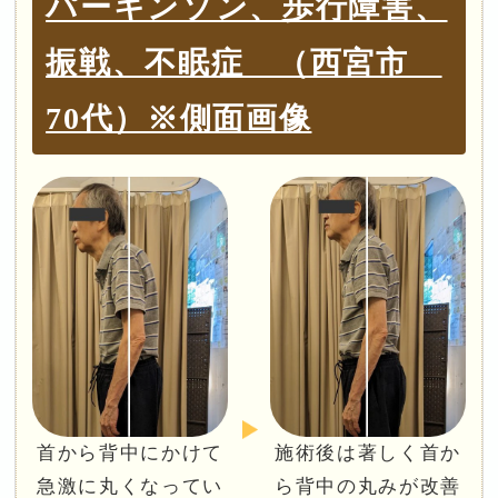
パーキンソン、歩行障害、
振戦、不眠症 （西宮市
70代）※側面画像
首から背中にかけて
施術後は著しく首か
急激に丸くなってい
ら背中の丸みが改善