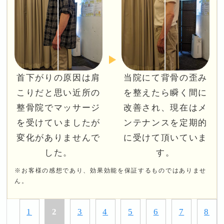
首下がりの原因は肩
当院にて背骨の歪み
こりだと思い近所の
を整えたら瞬く間に
整骨院でマッサージ
改善され、現在はメ
を受けていましたが
ンテナンスを定期的
変化がありませんで
に受けて頂いていま
した。
す。
※お客様の感想であり、効果効能を保証するものではありませ
ん。
1
2
3
4
5
6
7
8