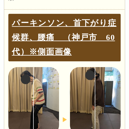
パーキンソン、首下がり症
候群、腰痛 （神戸市 60
代）※側面画像