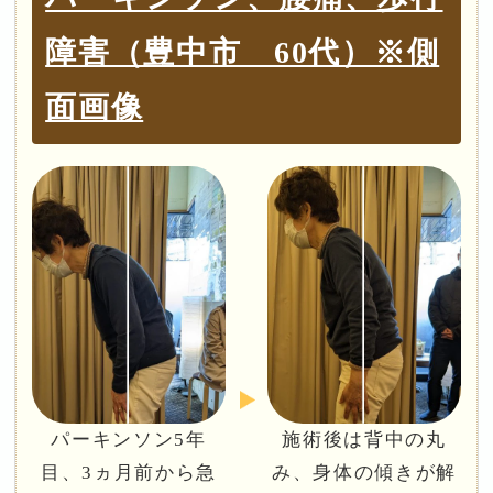
障害（豊中市 60代）※側
面画像
パーキンソン5年
施術後は背中の丸
目、3ヵ月前から急
み、身体の傾きが解