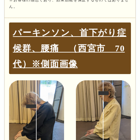
ん。
パーキンソン、首下がり症
候群、腰痛 （西宮市 70
代）※側面画像