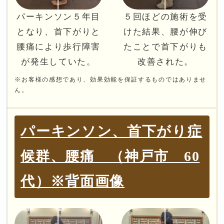
パーキンソン５年目
５回ほどの施術を受
となり、首下がりと
けた結果、腰が伸び
腰痛により歩行障害
たことで首下がりも
が発生していた。
改善された。
※お客様の感想であり、効果効能を保証するものではありませ
ん。
パーキンソン、首下がり症
候群、腰痛 （神戸市 60
代）※背面画像