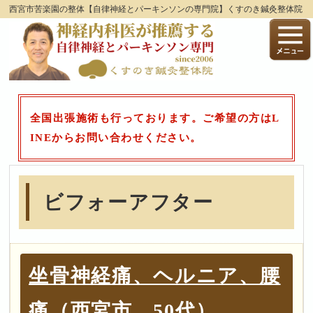
西宮市苦楽園の整体【自律神経とパーキンソンの専門院】くすのき鍼灸整体院
全国出張施術も行っております。ご希望の方はL
INEからお問い合わせください。
ビフォーアフター
坐骨神経痛、ヘルニア、腰
痛（西宮市 50代）