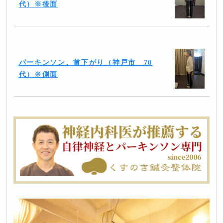
代）※後面
パーキンソン、首下がり（神戸市 70
代）※側面