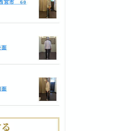
西宮市 60
後面
側面