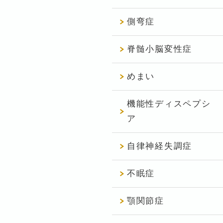
側弯症
脊髄小脳変性症
めまい
機能性ディスペプシ
ア
自律神経失調症
不眠症
顎関節症