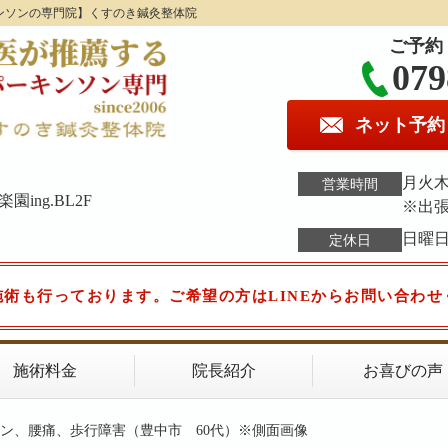
ンソンの専門院】くすのき鍼灸整体院
ご予約
079
ネット予約
月火木金
営業時間
ing.BL2F
※出
日曜
定休日
施術も行っております。ご希望の方はLINEからお問い合わせ
施術料金
院長紹介
お喜びの声
ソン、腰痛、歩行障害（豊中市 60代）※側面画像