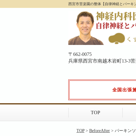
西宮市苦楽園の整体【自律神経とパーキ
〒662-0075
兵庫県西宮市南越木岩町13-3苦楽園
全国出張
TOP
TOP
>
BeforeAfter
> パーキン