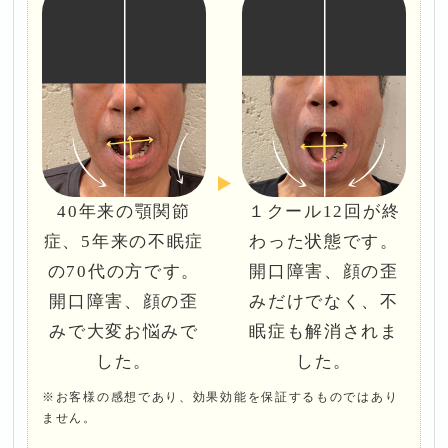
40年来の顎関節
１クール12回が終
症、5年来の不眠症
わった状態です。
の70代の方です。
開口障害、顔の歪
開口障害、顔の歪
みだけでなく、不
みで大変お悩みで
眠症も解消されま
した。
した。
※お客様の感想であり、効果効能を保証するものではあり
ません。