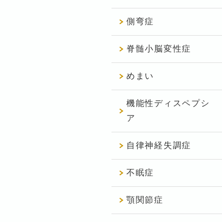
側弯症
脊髄小脳変性症
めまい
機能性ディスペプシ
ア
自律神経失調症
不眠症
顎関節症