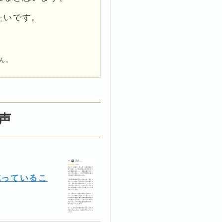
たいです。
ん。
声
減っているこ