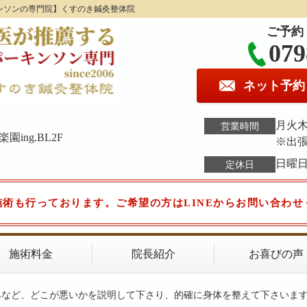
ンソンの専門院】くすのき鍼灸整体院
ご予約
079
ネット予約
月火木金
営業時間
ing.BL2F
※出
日曜
定休日
施術も行っております。ご希望の方はLINEからお問い合わせ
施術料金
院長紹介
お喜びの声
みなど、どこが悪いかを説明して下さり、的確に身体を整えて下さいま