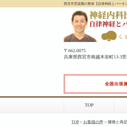
西宮市苦楽園の整体【自律神経とパーキ
〒662-0075
兵庫県西宮市南越木岩町13-3苦楽園
全国出張
TOP
TOP
>
お客様の声
> 腰痛と両