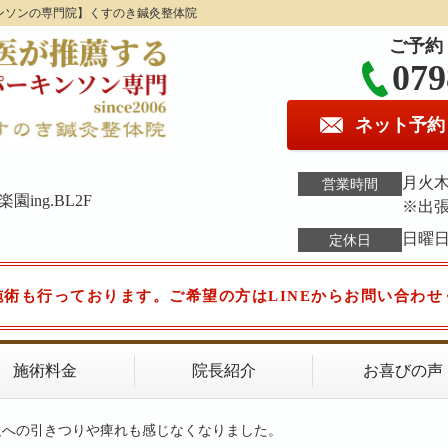
ンソンの専門院】くすのき鍼灸整体院
ご予約
079
ネット予約
月火木金
営業時間
ing.BL2F
※出
日曜
定休日
施術も行っております。ご希望の方はLINEからお問い合わせ
施術料金
院長紹介
お喜びの声
足への引きつりや痺れも感じなくなりました。