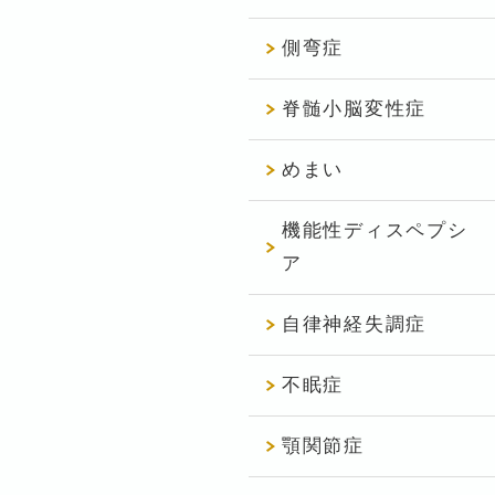
側弯症
脊髄小脳変性症
めまい
機能性ディスペプシ
ア
自律神経失調症
不眠症
顎関節症