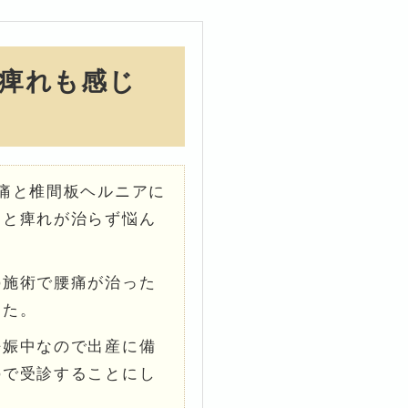
痺れも感じ
痛と椎間板ヘルニアに
りと痺れが治らず悩ん
の施術で腰痛が治った
した。
妊娠中なので出産に備
ので受診することにし