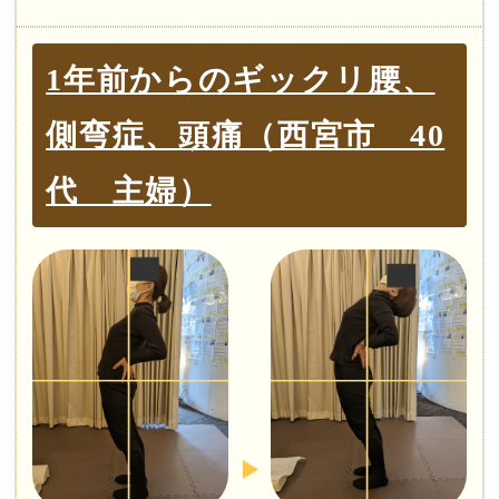
1年前からのギックリ腰、
側弯症、頭痛（西宮市 40
代 主婦）