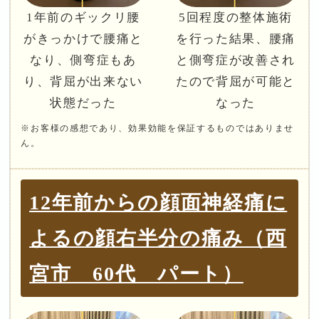
1年前のギックリ腰
5回程度の整体施術
がきっかけで腰痛と
を行った結果、腰痛
なり、側弯症もあ
と側弯症が改善され
り、背屈が出来ない
たので背屈が可能と
状態だった
なった
※お客様の感想であり、効果効能を保証するものではありませ
ん。
12年前からの顔面神経痛に
よるの顔右半分の痛み（西
宮市 60代 パート）