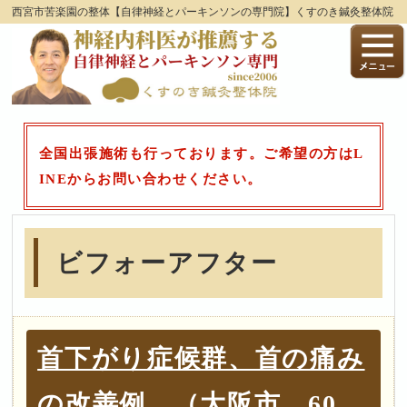
西宮市苦楽園の整体【自律神経とパーキンソンの専門院】くすのき鍼灸整体院
全国出張施術も行っております。ご希望の方はL
INEからお問い合わせください。
ビフォーアフター
首下がり症候群、首の痛み
の改善例 （大阪市 60