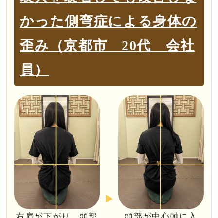
かった側弯症による身体の
歪み（京都市 20代 会社
員）
右肩が下がり、頭部
頭部が中心軸に入