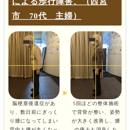
による歩行障害、（西宮
市 70代 主婦）
脳梗塞後遺症があ
5回ほどの整体施術
り、数日前にぎっく
で背骨が整い、姿勢
り腰になってしまい
が大きく改善し、腰
背中と腰が丸くなっ
の痛みも消失した