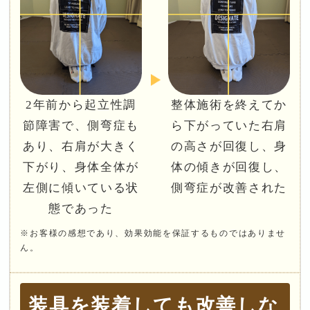
2年前から起立性調
整体施術を終えてか
節障害で、側弯症も
ら下がっていた右肩
あり、右肩が大きく
の高さが回復し、身
下がり、身体全体が
体の傾きが回復し、
左側に傾いている状
側弯症が改善された
態であった
※お客様の感想であり、効果効能を保証するものではありませ
ん。
装具を装着しても改善しな