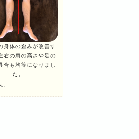
の身体の歪みが改善す
左右の肩の高さや足の
具合も均等になりまし
た。
ん。