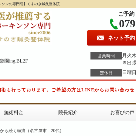
ンソンの専門院】くすのき鍼灸整体院
ご予約
079
ネット予約
月火木金
営業時間
ing.BL2F
※出
日曜
定休日
施術も行っております。ご希望の方はLINEからお問い合わせ
施術料金
院長紹介
お喜びの声
時から続く頭痛（名古屋市 20代）