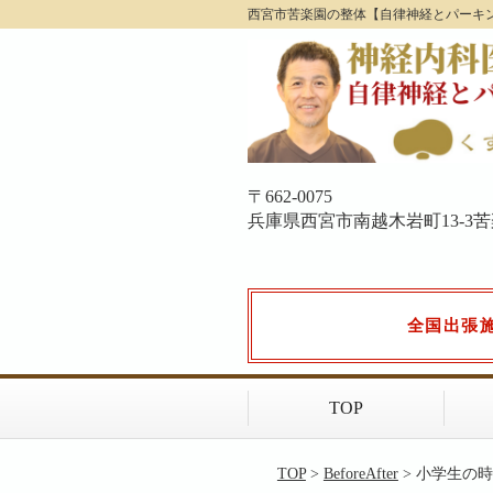
西宮市苦楽園の整体【自律神経とパーキ
〒662-0075
兵庫県西宮市南越木岩町13-3苦楽園
全国出張
TOP
TOP
>
BeforeAfter
> 小学生の