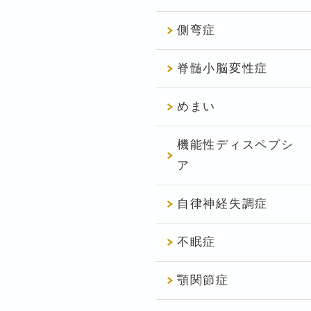
側弯症
脊髄小脳変性症
めまい
機能性ディスペプシ
ア
自律神経失調症
不眠症
顎関節症